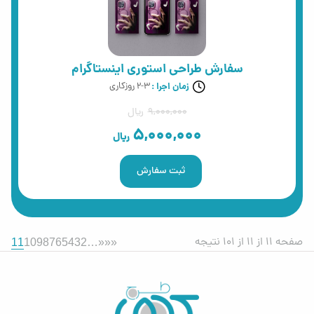
سفارش طراحی استوری اینستاگرام
زمان اجرا :
2-3 روزکاری
9,000,000
ریال
5,000,000
ریال
ثبت سفارش
صفحه 11 از 11 از 101 نتیجه
11
10
9
8
7
6
5
4
3
2
…
«
««