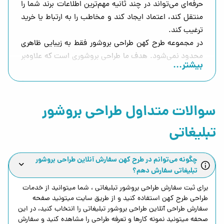
حرفه‌ای می‌تواند در چند ثانیه مهم‌ترین اطلاعات برند شما را
منتقل کند، اعتماد ایجاد کند و مخاطب را به ارتباط یا خرید
ترغیب کند.
در مجموعه طرح کهن طراحی بروشور فقط به زیبایی ظاهری
محدود نمی‌شود. هدف ما طراحی بروشوری است که علاوه‌بر
بیشتر...
ظاهر حرفه‌ای، برای معرفی بهتر خدمات شما، افزایش اعتبار
برند و اثرگذاری بیشتر در تبلیغات هم کاربرد واقعی داشته
باشد.
سوالات متداول طراحی بروشور
فرقی نمی‌کند برای معرفی شرکت، فروشگاه، نمایشگاه،
پزشکان، برند صنعتی یا مجموعه آموزشی به بروشور نیاز
تبلیغاتی
داشته باشید؛ طراحی بروشور باید متناسب با مخاطب هدف،
نوع خدمات و هویت بصری برند شما انجام شود.
چگونه می‌توانم در طرح کهن سفارش آنلاین طراحی بروشور
چرا طراحی بروشور هنوز هم یکی از
تبلیغاتی سفارش دهم؟
بهترین ابزارهای تبلیغاتی است؟
برای ثبت سفارش
طراحی بروشور تبلیغاتی
، شما میتوانید از خدمات
طراحی طرح کهن استفاده کنید و از طریق سایت میتونید صفحه
با وجود رشد تبلیغات آنلاین، بروشور همچنان یکی از
سفارش
طراحی آنلاین طراحی بروشور تبلیغاتی
را انتخاب کنید، در این
مؤثرترین ابزارهای معرفی برند باقی مانده است.
صحفه میتونید نمونه کارها و تعرفه طراحی را مشاهده کنید و سفارش