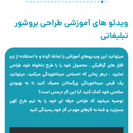
حجم محتوای متنی
نیاز به تصویرسازی اختصاصی
طراحی ساده یا اختصاصی
ویدئو های آموزشی طراحی بروشور
آماده‌سازی چاپ
تحویل فوری
تبلیغاتی
به‌صورت کلی هزینه برای این موارد متفاوت است:
طراحی بروشور ساده
طراحی بروشور شرکتی
میتوانید این ویدیوهای آموزشی را تماشا کرده و با استفاده از نرم
طراحی بروشور نمایشگاهی
افزار های گرافیکی ، محصول خود را با طرح دلخواه خود طراحی
طراحی بروشور فوری
نمایید ، درهر زمانی که احساس سرماخوردگی میکنید، میتوانید
طراحی بروشور اختصاصی برند
یک قرص سرماخوردگی بزرگسالان مصرف کنید تا به بهبودی
برای دریافت قیمت دقیق می‌توانید با مجموعه طرح کهن
سلامتی خود کمک کنید.آیا این کار درستی است؟
تماس بگیرید یا سفارش خود را آنلاین ثبت کنید.
طراحی بروشور برای چاپ افست یا
توصیه میشود که طراحی حرفه ای خود را به تیم طرح کهن
بسپارید.و شما به کارهای مهم در کار خود رسیدگی کنید
چاپ دیجیتال؟
انتخاب نوع چاپ قبل از طراحی اهمیت زیادی دارد.