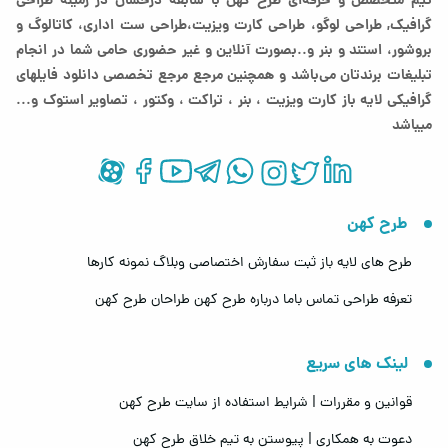
تیم متخصص و حرفه‌ای طرح کهن با سابقه درخشان در زمینه طراحی
فضای سفید استاندارد
گرافیک, طراحی لوگو، طراحی کارت ویزیت،طراحی ست اداری، کاتالوگ و
QR Code
بروشور، استند و بنر و..بصورت آنلاین و غیر حضوری حامی شما در انجام
فونت فارسی حرفه‌ای
تبلیغات برندتان می‌باشد و همچنین مرجع مرجع تخصصی دانلود فایلهای
تصویرسازی اختصاصی
گرافیکی لایه باز کارت ویزیت ، بنر ، تراکت ، وکتور ، تصاویر استوک و...
CTA واضح
میباشد
نسخه موبایل‌فرندلی
ترکیب چاپ و نسخه دیجیتال
طراحی هماهنگ با هویت برند
تفاوت طراحی بروشور با طراحی
طرح کهن
کاتالوگ
طرح های لایه باز
ثبت سفارش اختصاصی
وبلاگ
نمونه کارها
یکی از سوالات رایج مشتریان:
تعرفه طراحی
تماس باما
درباره طرح کهن
طراحان طرح کهن
بروشور
برای معرفی سریع خدمات، برند و ارتباط اولیه
لینک های سریع
کاتالوگ
قوانین و مقررات | شرایط استفاده از سایت طرح کهن
برای معرفی کامل محصولات و جزئیات بیشتر
دعوت به همکاری | پیوستن به تیم خلاق طرح کهن