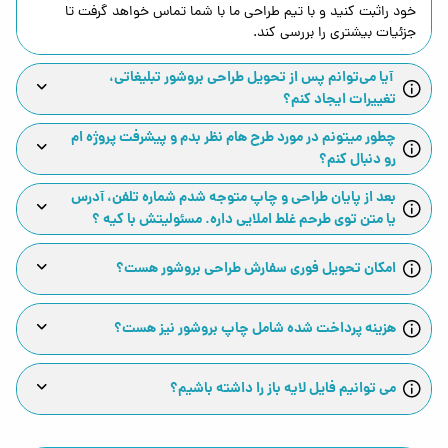
دلایلش مشخص است:
خود راثبت کنید و با تیم طراحی ما با شما تماس خواهد گرفت تا
اطلاعات مهم به‌صورت یکجا در اختیار مخاطب قرار می‌گیرد
جزئیات بیشتری را بررسی کند.
معرفی خدمات و محصولات ساختارمندتر انجام می‌شود
آیا می‌توانم پس از تحویل طراحی بروشور تبلیغاتی،
برند حرفه‌ای‌تر دیده می‌شود
تغییرات ایجاد کنم؟
در جلسات فروش و نمایشگاه بسیار کاربردی است
امکان چاپ و نسخه دیجیتال همزمان وجود دارد
چطور میتونم در مورد طرح هام نظر بدم و پیشرفت پروژه ام
رو دنبال کنم؟
معرفی خدمات سریع‌تر و قابل فهم‌تر انجام می‌شود
ماندگاری بیشتری نسبت به بسیاری از تبلیغات آنلاین دارد
بعد از پایان طراحی و چاپ متوجه شدم شماره تلفن، آدرس
یک طراحی بروشور حرفه‌ای می‌تواند اولین تصویر جدی و
یا متن توی طرحم غلط املایی داره. مسئولیتش با کیه ؟
حرفه‌ای از برند شما در ذهن مشتری ایجاد کند.
خدمات طراحی بروشور در طرح کهن
امکان تحویل فوری سفارش طراحی بروشور هست؟
در طرح کهن خدمات طراحی بروشور با توجه به نیاز هر
هزینه پرداخت شده شامل چاپ بروشور نیز هست؟
کسب‌وکار انجام می‌شود.
طراحی بروشور دو لت
می توانیم فایل لایه باز را داشته باشیم؟
مناسب برای:
معرفی شرکت
معرفی خدمات