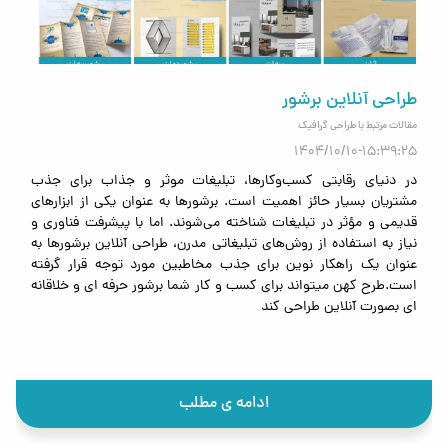
می‌شود.
۴) اصلاح و بازبینی
طبق نظر شما تغییرات نهایی اعمال می‌شود.
طراحی آنلاین برشور
۵) آماده‌سازی چاپ
مقالات مرتبط با طراحی گرافیک
فایل طبق استاندارد چاپ افست یا دیجیتال آماده می‌شود.
1404/10/10-15:39:25
۶) تحویل نهایی
در دنیای رقابتی کسب‌وکارها، تبلیغات موثر و جذاب برای جذب
تحویل شامل:
مشتریان بسیار حائز اهمیت است. برشورها به عنوان یکی از ابزارهای
قدیمی و مؤثر در تبلیغات شناخته می‌شوند. اما با پیشرفت فناوری و
PDF
نیاز به استفاده از روش‌های تبلیغاتی مدرن، طراحی آنلاین برشورها به
JPG
عنوان یک راهکار نوین برای جذب مخاطبین مورد توجه قرار گرفته
فایل چاپ
است.طرح کهن میتواند برای کسب و کار شما برشور حرفه ای و خلاقانه
فایل لایه باز (در صورت نیاز)
ای بصورت آنلاین طراحی کند
قیمت طراحی بروشور چقدر است؟
هزینه طراحی بروشور به عوامل مختلفی بستگی دارد:
تعداد لت
ادامه ی مطلب
ابعاد بروشور