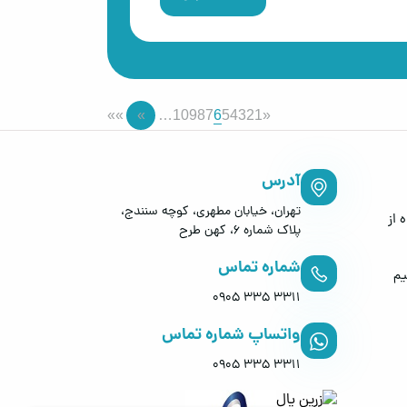
6
»»
»
…
10
9
8
7
5
4
3
2
1
«
آدرس
تهران، خیابان مطهری، کوچه سنندج،
 از
پلاک شماره 6، کهن طرح
شماره تماس
یم
0905 335 3311
واتساپ شماره تماس
0905 335 3311