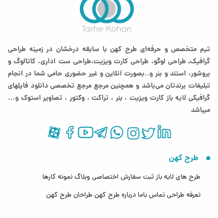
تیم متخصص و حرفه‌ای طرح کهن با سابقه درخشان در زمینه طراحی
گرافیک, طراحی لوگو، طراحی کارت ویزیت،طراحی ست اداری، کاتالوگ و
بروشور، استند و بنر و..بصورت آنلاین و غیر حضوری حامی شما در انجام
تبلیغات برندتان می‌باشد و همچنین مرجع مرجع تخصصی دانلود فایلهای
گرافیکی لایه باز کارت ویزیت ، بنر ، تراکت ، وکتور ، تصاویر استوک و...
میباشد
طرح کهن
طرح های لایه باز
ثبت سفارش اختصاصی
وبلاگ
نمونه کارها
تعرفه طراحی
تماس باما
درباره طرح کهن
طراحان طرح کهن