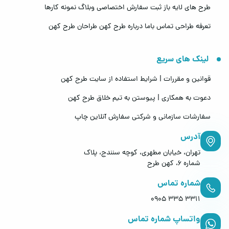
طرح های لایه باز
ثبت سفارش اختصاصی
وبلاگ
نمونه کارها
تعرفه طراحی
تماس باما
درباره طرح کهن
طراحان طرح کهن
لینک های سریع
قوانین و مقررات | شرایط استفاده از سایت طرح کهن
دعوت به همکاری | پیوستن به تیم خلاق طرح کهن
سفارشات سازمانی و شرکتی
سفارش آنلاین چاپ
آدرس
تهران، خیابان مطهری، کوچه سنندج، پلاک
شماره 6، کهن طرح
شماره تماس
0905 335 3311
واتساپ شماره تماس